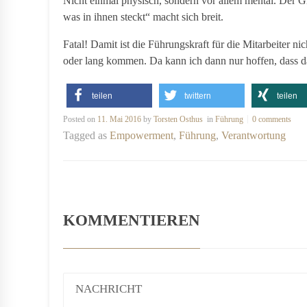
Nicht einmal physisch, sondern vor allem mental. Der Gl
was in ihnen steckt“ macht sich breit.
Fatal! Damit ist die Führungskraft für die Mitarbeiter n
oder lang kommen. Da kann ich dann nur hoffen, dass da
teilen
twittern
teilen
Posted on
11. Mai 2016
by
Torsten Osthus
in
Führung
0 comments
Tagged as
Empowerment
,
Führung
,
Verantwortung
KOMMENTIEREN
NACHRICHT