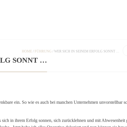
TAKT/IMPRESSUM
DATENSCHUTZERKLÄRUNG
HOME
/
FÜHRUNG
/
WER SICH IN SEINEM ERFOLG SONNT …
OLG SONNT …
denkbare ein. So wie es auch bei manchen Unternehmen unvorstellbar sc
s sich in ihrem Erfolg sonnen, sich zurücklehnen und mit Abwesenheit 