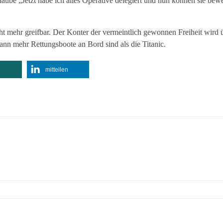
aube „Jetzt habe ich alles Operative delegiert und nun können sie bewe
icht mehr greifbar. Der Konter der vermeintlich gewonnen Freiheit wird 
nn mehr Rettungsboote an Bord sind als die Titanic.
mitteilen