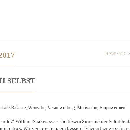
TAKT/IMPRESSUM
DATENSCHUTZERKLÄRUNG
2017
HOME
/
2017
/
H SELBST
chuld.“ William Shakespeare In diesem Sinne ist der Schulden
ich groß. Wir versprechen, ein besserer Ehepartner zu sein, m