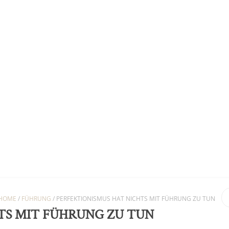
AKT/IMPRESSUM
DATENSCHUTZERKLÄRUNG
HOME
/
FÜHRUNG
/
PERFEKTIONISMUS HAT NICHTS MIT FÜHRUNG ZU TUN
TS MIT FÜHRUNG ZU TUN